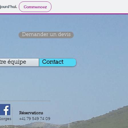
jourd'hui.
Commencez
Demander un devis
re équipe
Contact
Réservations
orges
+
41 79 549 74 09