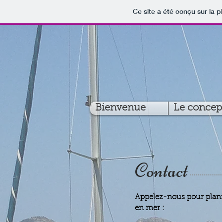
Ce site a été conçu sur la p
Bienvenue
Le concep
Contact
Appelez-nous pour plani
en mer :