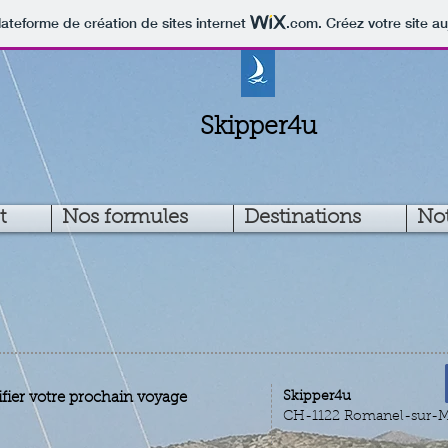
lateforme de création de sites internet
.com
. Créez votre site au
Skipper4u
t
Nos formules
Destinations
Not
​​Skipper4u
fier votre prochain voyage
CH-1122 Romanel-sur-M