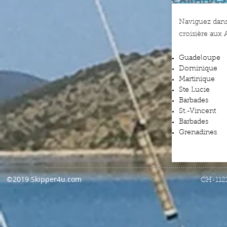
Naviguez dans
croisière aux A
Guadeloupe
Dominique
Martinique
Ste Lucie
Barbades
St.-Vincent
Barbades
Grenadines
©2019 Skipper4u.com
CH-112