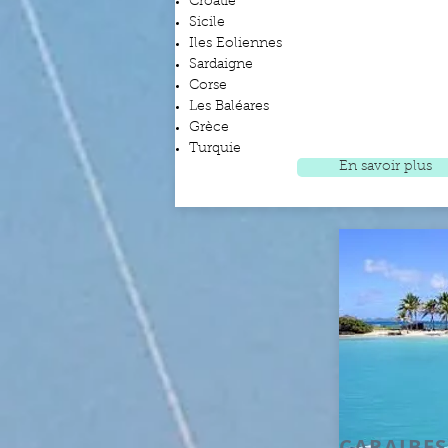
Croatie
Sicile
Iles Eoliennes
Sardaigne
Corse
Les Baléares
Grèce
Turquie
En savoir plus
CARAIBES